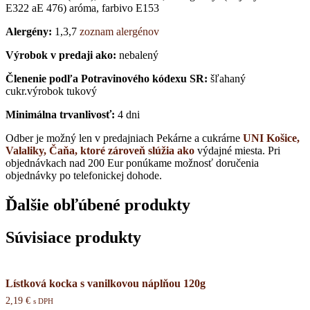
E322 aE 476) aróma, farbivo E153
Alergény:
1,3,7
zoznam alergénov
Výrobok v predaji ako:
nebalený
Členenie podľa Potravinového kódexu SR:
šľahaný
cukr.výrobok tukový
Minimálna trvanlivosť:
4 dni
Odber je možný len v predajniach Pekárne a cukrárne
UNI Košice,
Valaliky, Čaňa, ktoré zároveň slúžia ako
výdajné miesta. Pri
objednávkach nad 200 Eur ponúkame možnosť doručenia
objednávky po telefonickej dohode.
Ďalšie obľúbené produkty
Súvisiace produkty
Lístková kocka s vanilkovou náplňou 120g
2,19
€
s DPH