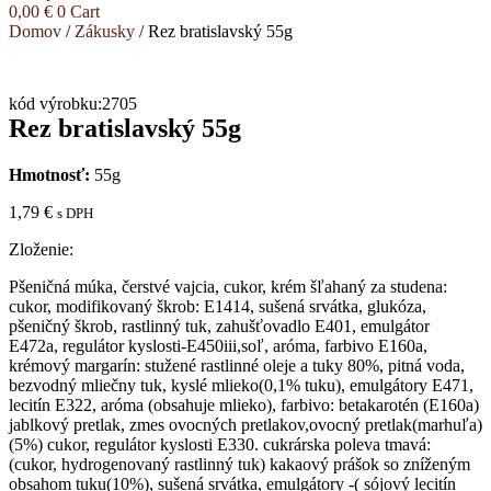
0,00
€
0
Cart
Domov
/
Zákusky
/ Rez bratislavský 55g
kód výrobku:2705
Rez bratislavský 55g
Hmotnosť:
55g
1,79
€
s DPH
Zloženie:
Pšeničná múka, čerstvé vajcia, cukor, krém šľahaný za studena:
cukor, modifikovaný škrob: E1414, sušená srvátka, glukóza,
pšeničný škrob, rastlinný tuk, zahušťovadlo E401, emulgátor
E472a, regulátor kyslosti-E450iii,soľ, aróma, farbivo E160a,
krémový margarín: stužené rastlinné oleje a tuky 80%, pitná voda,
bezvodný mliečny tuk, kyslé mlieko(0,1% tuku), emulgátory E471,
lecitín E322, aróma (obsahuje mlieko), farbivo: betakarotén (E160a)
jablkový pretlak, zmes ovocných pretlakov,ovocný pretlak(marhuľa)
(5%) cukor, regulátor kyslosti E330. cukrárska poleva tmavá:
(cukor, hydrogenovaný rastlinný tuk) kakaový prášok so zníženým
obsahom tuku(10%), sušená srvátka, emulgátory -( sójový lecitín