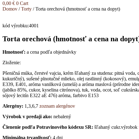
0,00
€
0
Cart
Domov
/
Torty
/ Torta orechová (hmotnosť a cena na dopyt)
kód výrobku:4001
Torta orechová (hmotnosť a cena na dopyt
Hmotnosť:
a cena podľa objednávky
Zloženie:
Pšeničná múka, čerstvé vajcia, krém šľahaný za studena: pitná voda,
kukuričný), sušené plnotučné mlieko, olej rastlinný (kokosový), emul
E339, E401, aróma vanilková (umelá) a aróma maslová (prírodne ident
(jablko 85%, cukor, kyselina citrónova), tuk, voda, ocot, soľ cukrá
sójový lecitín E322 aE 476) aróma, farbivo E153
Alergény:
1,3,6,7
zoznam alergénov
Výrobok v predaji ako:
nebalený
Členenie podľa Potravinového kódexu SR:
šľahaný cukr.výrobok
Minimálna trvanlivosť:
4 dni