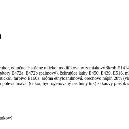
)
 cukor, odtučnené sušené mlieko, modifikovaný zemiakový škrob E1414, 
gátory E472a, E472b (palmový), želirujúce látky E450, E439, E516, mli
ická), farbivo E160a, aróma ethyloanilinová, orechovo náplň 28% (vla
rska poleva tmavá: (cukor, hydrogenovaný rastlinný tuk) kakaový prášo
 tukový