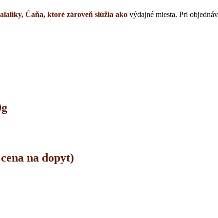
laliky, Čaňa, ktoré zároveň slúžia ako
výdajné miesta. Pri objedn
0g
 cena na dopyt)