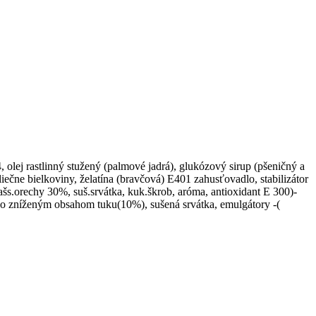
olej rastlinný stužený (palmové jadrá), glukózový sirup (pšeničný a
ečne bielkoviny, želatína (bravčová) E401 zahusťovadlo, stabilizátor
šs.orechy 30%, suš.srvátka, kuk.škrob, aróma, antioxidant E 300)-
k so zníženým obsahom tuku(10%), sušená srvátka, emulgátory -(